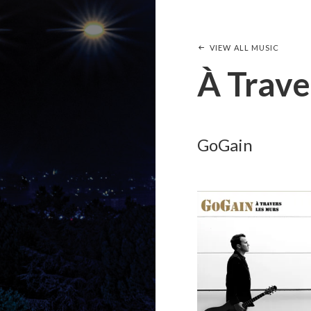
VIEW ALL MUSIC
À Trave
GoGain