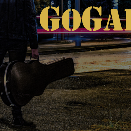
G
O
G
A
I