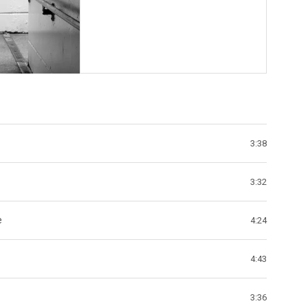
BANDCAMP
3:38
3:32
e
4:24
4:43
3:36