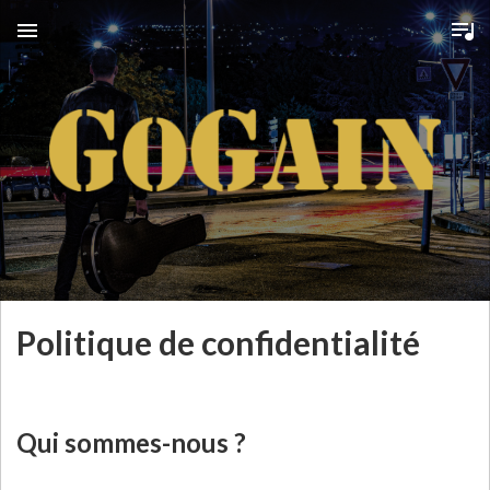
MENU
G
O
G
A
Politique de confidentialité
I
N
Qui sommes-nous ?