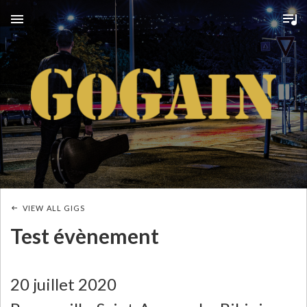
MENU
G
O
G
A
VIEW ALL GIGS
I
Test évènement
N
20 juillet 2020